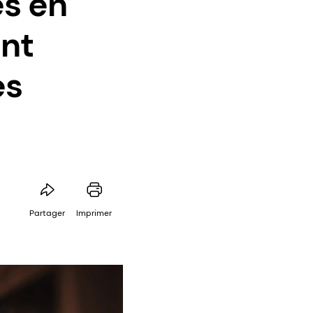
es en
ont
es
Partager
Imprimer