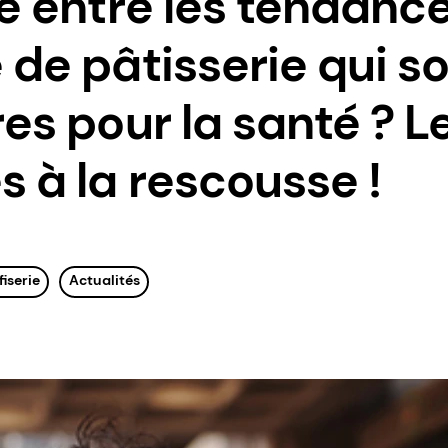
re entre les tendanc
 de pâtisserie qui s
es pour la santé ? L
 à la rescousse !
iserie
Actualités