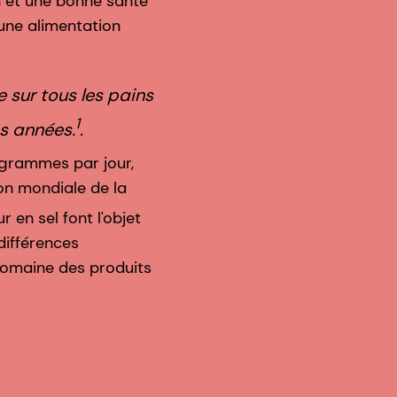
n et une bonne santé
 une alimentation
 sur tous les pains
1
s années.
.
 grammes par jour,
on mondiale de la
r en sel font l'objet
 différences
 domaine des produits