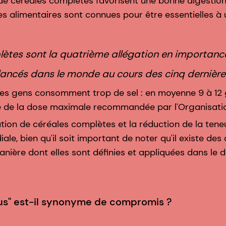
de céréales complètes favorisent une bonne digestio
res alimentaires sont connues pour être essentielles à
ètes sont la quatrième allégation en importance
lancés dans le monde au cours des cinq dernière
 des gens consomment trop de sel : en moyenne 9 à 12
le de la dose maximale recommandée par l'Organisati
isation de céréales complètes et la réduction de la teneu
ale, bien qu'il soit important de noter qu'il existe des
anière dont elles sont définies et appliquées dans le
us" est-il synonyme de compromis ?