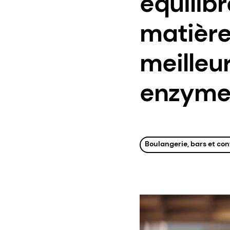
équilib
matière
meilleur
enzymes
Boulangerie, bars et conf