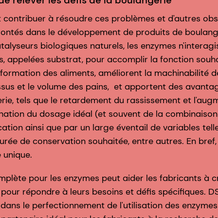
e relever les défis de la boulangerie
contribuer à résoudre ces problèmes et d'autres obs
rontés dans le développement de produits de boulange
talyseurs biologiques naturels, les enzymes n'interag
, appelées substrat, pour accomplir la fonction souhai
sformation des aliments, améliorent la machinabilité d
sus et le volume des pains, et apportent des avanta
rie, tels que le retardement du rassissement et l'aug
nation du dosage idéal (et souvent de la combinaison
cation ainsi que par un large éventail de variables telle
durée de conservation souhaitée, entre autres. En bref, 
 unique.
mplète pour les enzymes peut aider les fabricants à c
our répondre à leurs besoins et défis spécifiques. 
dans le perfectionnement de l'utilisation des enzymes