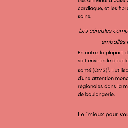
Les aliments à base 
cardiaque, et les fib
saine.
Les céréales compl
emballés 
En outre, la plupart
soit environ le doub
1
santé (OMS)
. L'util
d'une attention mondi
régionales dans la m
de boulangerie.
Le "mieux pour vo