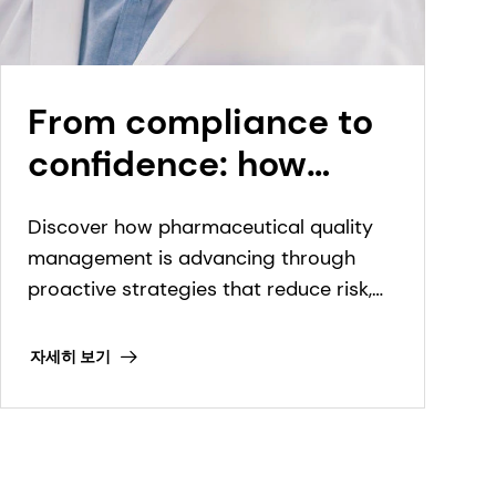
From compliance to
confidence: how
pharmaceutical
Discover how pharmaceutical quality
quality management
management is advancing through
is evolving
proactive strategies that reduce risk,
improve visibility, and support
compliance.
자세히 보기