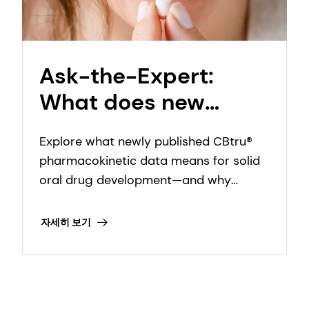
Ask-the-Expert:
What does new
clinical evidence
Explore what newly published CBtru®
mean for CBtru® and
pharmacokinetic data means for solid
oral solid drug
oral drug development—and why
clinical evidence underpins meaningful
delivery?
innovation.
자세히 보기