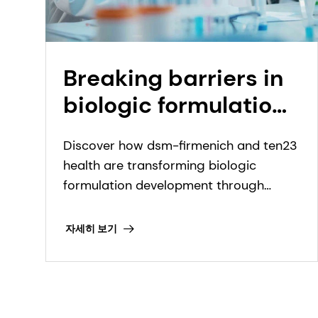
Breaking barriers in
biologic formulation
development
Discover how dsm-firmenich and ten23
through
health are transforming biologic
collaboration
formulation development through
advanced excipient options.
자세히 보기