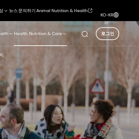
성
뉴스
문의하기
Animal Nutrition & Health
KO-KR
ealth
Health, Nutrition & Care
로그인
지