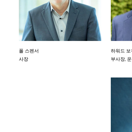
폴 스펜서
하워드 보
사장
부