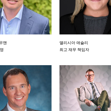
우맨
앨리시아 애슐리
사장, 운영
최고 재무 