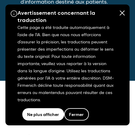
d'information destiné aux patients.
Avertissement concernant la
Qui sommes-nous ?
traduction
Cette page a été traduite automatiquement à
Découvrez notre équipe de direction
l'aide de l'IA. Bien que nous nous efforcions
d'assurer la précision, les traductions peuvent
internationale.
présenter des imperfections ou déformer le sens
du texte original. Pour toute information
importante, veuillez vous reporter à la version
dans la langue d'origine. Utilisez les traductions
générées par l'IA à votre entière discrétion. DSM-
Firmenich décline toute responsabilité quant aux
erreurs ou malentendus pouvant résulter de ces
traductions.
Ne plus afficher
Fermer