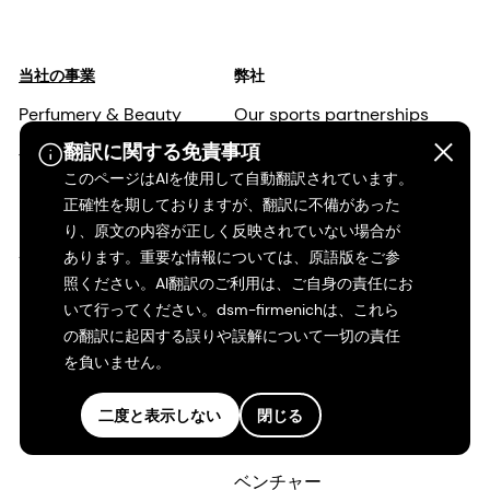
当社の事業
弊社
Perfumery & Beauty
Our sports partnerships
翻訳に関する免責事項
Taste, Texture & Health
私たちの目的と価値観
このページはAIを使用して自動翻訳されています。
Health, Nutrition & Care
当社の経営陣
正確性を期しておりますが、翻訳に不備があった
り、原文の内容が正しく反映されていない場合が
Animal Nutrition &
責任ある事業
あります。重要な情報については、原語版をご参
Health
照ください。AI翻訳のご利用は、ご自身の責任にお
当社の事業
いて行ってください。dsm-firmenichは、これら
の翻訳に起因する誤りや誤解について一切の責任
科学と研究
を負いません。
ニュース
二度と表示しない
閉じる
当社の拠点
ベンチャー