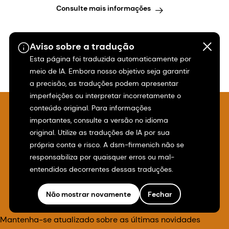
complex nutritional challenges
Consulte mais informações
Aviso sobre a tradução
Esta página foi traduzida automaticamente por
meio de IA. Embora nosso objetivo seja garantir
a precisão, as traduções podem apresentar
imperfeições ou interpretar incorretamente o
conteúdo original. Para informações
importantes, consulte a versão no idioma
original. Utilize as traduções de IA por sua
própria conta e risco. A dsm-firmenich não se
responsabiliza por quaisquer erros ou mal-
Inscreva-se em nosso
entendidos decorrentes dessas traduções.
boletim informativo
Não mostrar novamente
Fechar
Mantenha-se atualizado sobre as últimas novidades