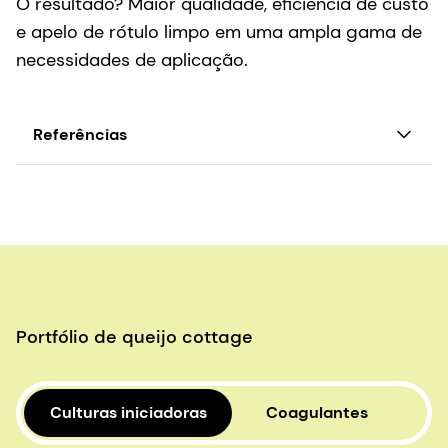
O resultado? Maior qualidade, eficiência de custo
e apelo de rótulo limpo em uma ampla gama de
necessidades de aplicação.
Referências
https://www.usdanalytics.com/industry-
reports/cottage-cheese-market
Portfólio de queijo cottage
Culturas iniciadoras
Coagulantes
En