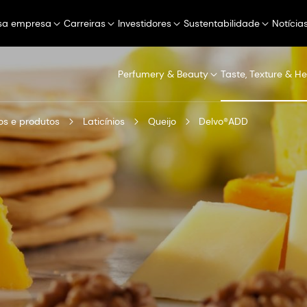
sa empresa
Carreiras
Investidores
Sustentabilidade
Notícia
Perfumery & Beauty
Taste, Texture & He
s e produtos
Laticínios
Queijo
Delvo®ADD