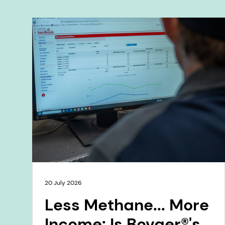
20 July 2026
Less Methane... More
Income: Is Bovaer®'s