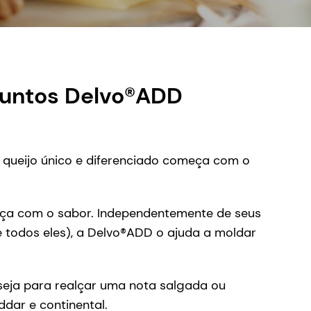
djuntos Delvo®ADD
m queijo único e diferenciado começa com o
eça com o sabor. Independentemente de seus
todos eles), a Delvo®ADD o ajuda a moldar
seja para realçar uma nota salgada ou
ddar e continental.