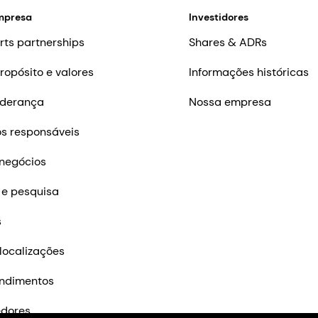
mpresa
Investidores
rts partnerships
Shares & ADRs
ropósito e valores
Informações históricas
iderança
Nossa empresa
s responsáveis
negócios
 e pesquisa
s
localizações
ndimentos
edores