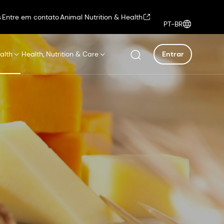
s
Entre em contato
Animal Nutrition & Health
PT-BR
alth
Health, Nutrition & Care
Entrar