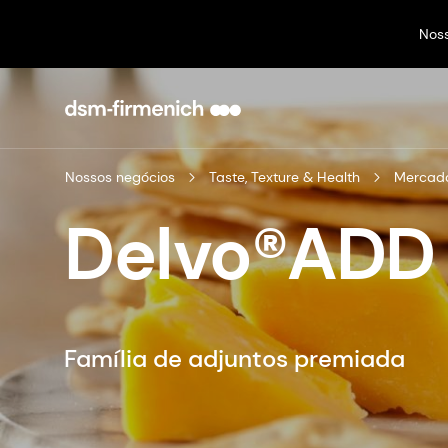
Nos
Nossos negócios
Taste, Texture & Health
Mercado
Delvo®ADD
Família de adjuntos premiada