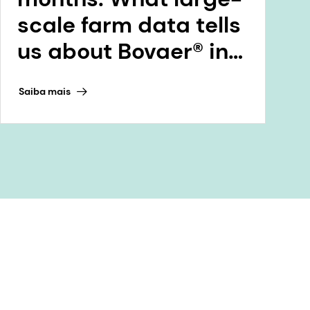
scale farm data tells
us about Bovaer® in
the Netherlands
Saiba mais