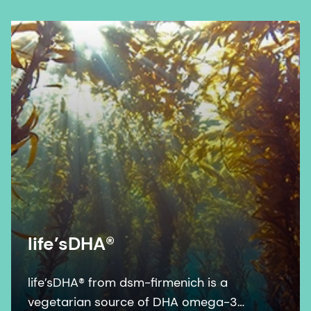
in scientific literature.
life’sDHA®
life’sDHA® from dsm-firmenich is a
vegetarian source of DHA omega-3