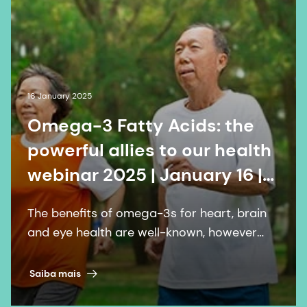
16 January 2025
Omega-3 Fatty Acids: the
powerful allies to our health
webinar 2025 | January 16 |
Online
The benefits of omega-3s for heart, brain
and eye health are well-known, however
consumers are less aware that EPA and
DHA can address a broad spectrum of
Saiba mais
other wellness concerns well-documented