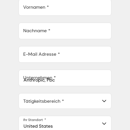
Vornamen
Nachname
E-Mail Adresse
Unternehmen
Anthropic, PBC
548 Market St Pmb 90375, San Francisco, California, US
Tätigkeitsbereich
Ihr Standort
United States