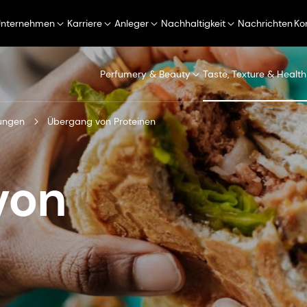
Unternehmen
Karriere
Anleger
Nachhaltigkeit
Nachrichten
Ko
Perfumery & Beauty
Taste, Texture & Health
ungen
Übergang von Proteinen
von