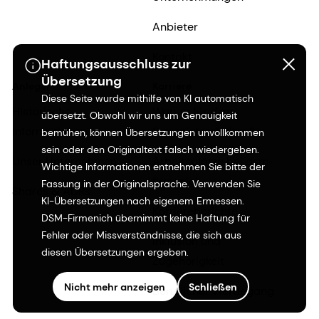
Anbieter
Kontakt
Haftungsausschluss zur
Übersetzung
Anleger
Karriere
Diese Seite wurde mithilfe von KI automatisch
Historische
Warum für dsm-
übersetzt. Obwohl wir uns um Genauigkeit
Informationen
firmenich arbeiten?
bemühen, können Übersetzungen unvollkommen
sein oder den Originaltext falsch wiedergeben.
Unser Unternehmen
Arbeitsplätze bei dsm-
Wichtige Informationen entnehmen Sie bitte der
firmenich
Fassung in der Originalsprache. Verwenden Sie
Shares & ADRs
KI-Übersetzungen nach eigenem Ermessen.
Karriereberichte
DSM-Firmenich übernimmt keine Haftung für
Fehler oder Missverständnisse, die sich aus
Inklusion und
diesen Übersetzungen ergeben.
Zugehörigkeit
Nicht mehr anzeigen
Schließen
Beruflicher Werdegang