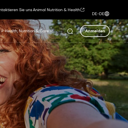
ntaktieren Sie uns
Animal Nutrition & Health
DE-DE
Health, Nutrition & Care
Anmelden