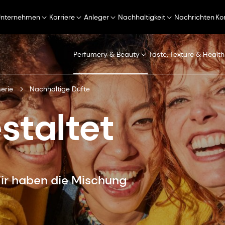
Unternehmen
Karriere
Anleger
Nachhaltigkeit
Nachrichten
Ko
Perfumery & Beauty
Taste, Texture & Health
erie
Nachhaltige Düfte
staltet
Wir haben die Mischung