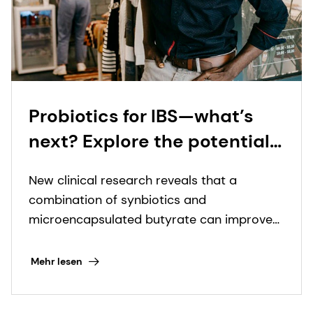
Probiotics for IBS—what’s
next? Explore the potential
of synbiotics and
New clinical research reveals that a
microencapsulated
combination of synbiotics and
butyrate with leading gut
microencapsulated butyrate can improve
health scientist
IBS symptoms in just four weeks.
Mehr lesen