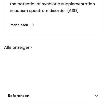
study reveals synbiotics'
the potential of synbiotic supplementation
dual benefits for digestive
in autism spectrum disorder (ASD).
and behavioral symptoms
Mehr lesen
Alle anzeigen>
Referenzen