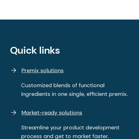
1
FMCG-Gurus: Präbiotika, Probiotika &
Postbiotika - Globaler Bericht; September 2022
2
Frost & Sullivan, Top 10 Growth Opportunities in
the Nutrition & Wellness Industry; Dezember
2022.
Quick links
3
Frost & Sullivan, Top 10 Growth Opportunities in
Premix solutions
the Nutrition & Wellness Industry; Dezember
2022.
Customized blends of functional
ingredients in one single, efficient premix.
Market-ready solutions
Streamline your product development
process and get to market faster.