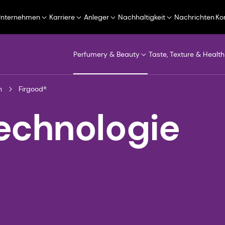
Unternehmen
Karriere
Anleger
Nachhaltigkeit
Nachrichten
Ko
Perfumery & Beauty
Taste, Texture & Health
n
Firgood®
echnologie