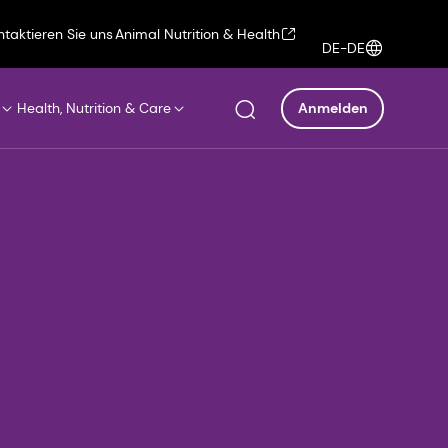
ntaktieren Sie uns
Animal Nutrition & Health
DE-DE
Health, Nutrition & Care
Anmelden