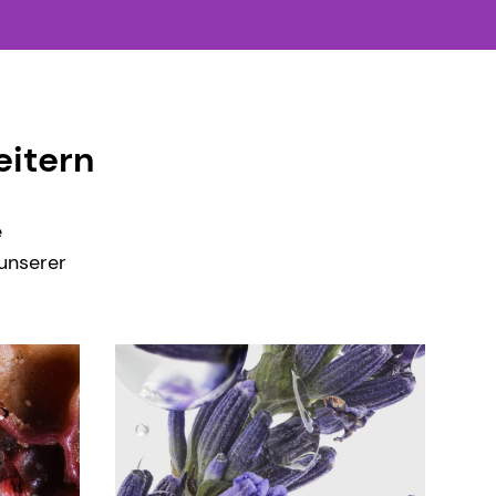
eitern
e
 unserer