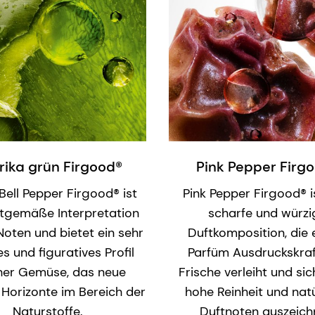
rika grün Firgood®
Pink Pepper Firg
Bell Pepper Firgood® ist
Pink Pepper Firgood® i
itgemäße Interpretation
scharfe und würzi
Noten und bietet ein sehr
Duftkomposition, die
es und figuratives Profil
Parfüm Ausdruckskraf
cher Gemüse, das neue
Frische verleiht und si
 Horizonte im Bereich der
hohe Reinheit und natü
Naturstoffe.
Duftnoten auszeich