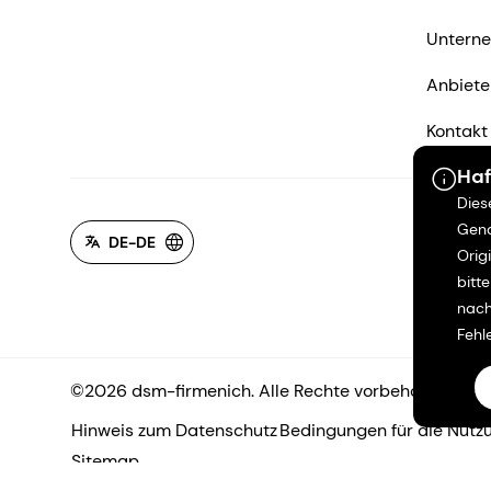
Untern
Anbiete
Kontakt
Haf
Dies
Gena
DE-DE
Orig
bitt
nach
Fehl
©2026 dsm-firmenich. Alle Rechte vorbehalten.
Hinweis zum Datenschutz
Bedingungen für die Nutz
Sitemap