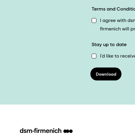
Terms and Conditi
I agree with d
firmenich will 
Stay up to date
I'd like to rec
Download