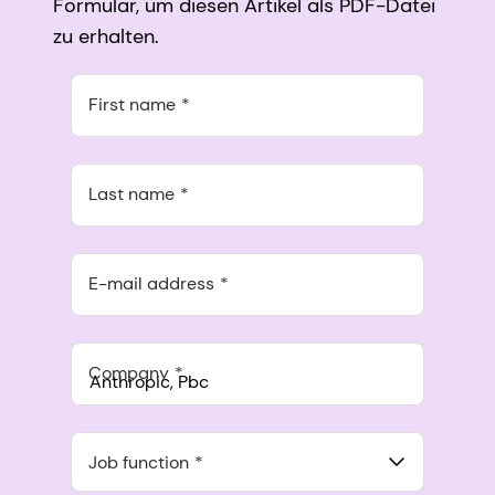
Formular, um diesen Artikel als PDF-Datei
zu erhalten.
First name
Last name
E-mail address
Company
Anthropic, PBC
548 Market St Pmb 90375, San Francisco, California, US
Job function