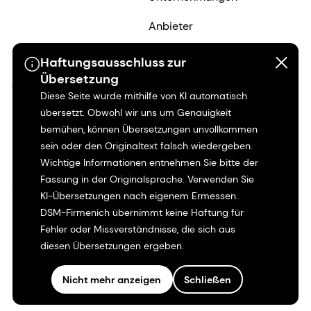
Anbieter
Kontakt
Haftungsausschluss zur
Übersetzung
Anleger
Karriere
Diese Seite wurde mithilfe von KI automatisch
Historische
Warum für dsm-
übersetzt. Obwohl wir uns um Genauigkeit
Informationen
firmenich arbeiten?
bemühen, können Übersetzungen unvollkommen
sein oder den Originaltext falsch wiedergeben.
Unser Unternehmen
Arbeitsplätze bei dsm-
Wichtige Informationen entnehmen Sie bitte der
firmenich
Fassung in der Originalsprache. Verwenden Sie
Shares & ADRs
KI-Übersetzungen nach eigenem Ermessen.
Karriereberichte
DSM-Firmenich übernimmt keine Haftung für
Fehler oder Missverständnisse, die sich aus
Inklusion und
diesen Übersetzungen ergeben.
Zugehörigkeit
Nicht mehr anzeigen
Schließen
Beruflicher Werdegang