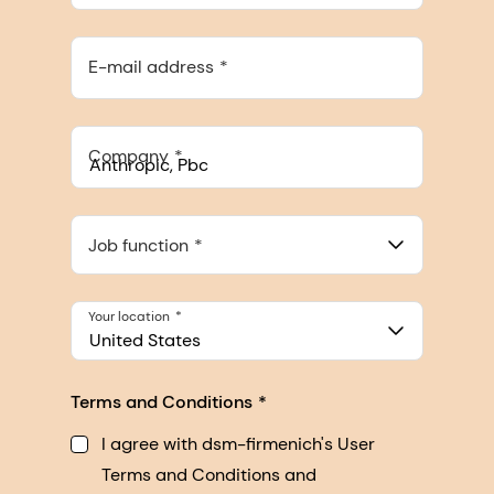
E-mail address
Company
Anthropic, PBC
548 Market St Pmb 90375, San Francisco, California, US
Job function
Your location
United States
Terms and Conditions
I agree with dsm-firmenich's User
Terms and Conditions and