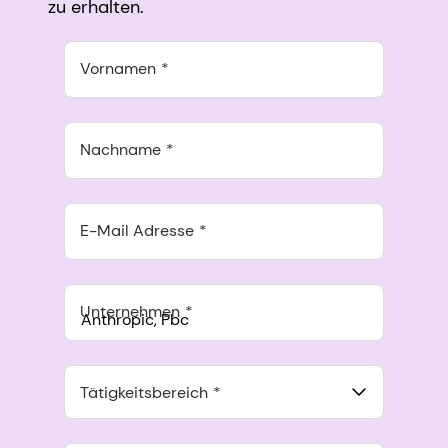
zu erhalten.
Vornamen
Nachname
E-Mail Adresse
Unternehmen
Anthropic, PBC
548 Market St Pmb 90375, San Francisco, California, US
Tätigkeitsbereich