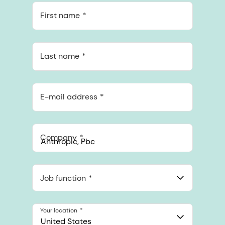
First name
Last name
E-mail address
Company
Anthropic, PBC
548 Market St Pmb 90375, San Francisco, California, US
Job function
Your location
United States