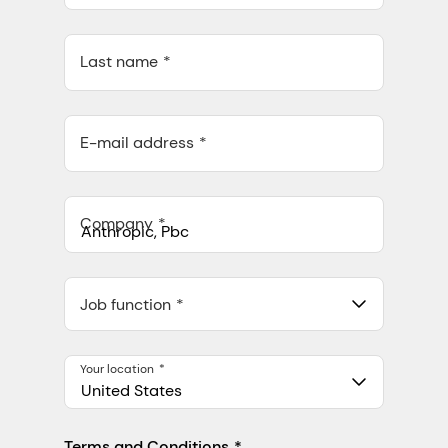
Last name
E-mail address
Company
Anthropic, PBC
548 Market St Pmb 90375, San Francisco, California, US
Job function
Your location
United States
Terms and Conditions