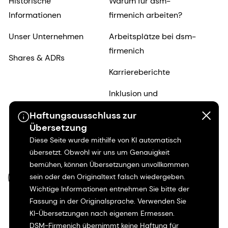
Historische
Warum für dsm-
Informationen
firmenich arbeiten?
Unser Unternehmen
Arbeitsplätze bei dsm-
firmenich
Shares & ADRs
Karriereberichte
Inklusion und
Zugehörigkeit
Haftungsausschluss zur
Übersetzung
Beruflicher Werdegang
Diese Seite wurde mithilfe von KI automatisch
übersetzt. Obwohl wir uns um Genauigkeit
bemühen, können Übersetzungen unvollkommen
sein oder den Originaltext falsch wiedergeben.
DE-DE
Wichtige Informationen entnehmen Sie bitte der
Fassung in der Originalsprache. Verwenden Sie
KI-Übersetzungen nach eigenem Ermessen.
DSM-Firmenich übernimmt keine Haftung für