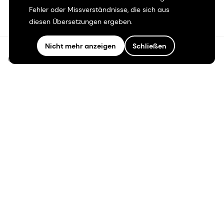
Fehler oder Missverständnisse, die sich aus
diesen Übersetzungen ergeben.
Nicht mehr anzeigen
Schließen
©2026 dsm-firmenich. Alle Rechte vorbehalten.
Hinweis zum Datenschutz
Bedingungen für die Nutzung
Bedingungen und Konditionen
Kalifornien-Transparenz
Erklärung zur Zugänglichkeit
Rechtliche Informationen