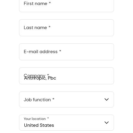
First name
Last name
E-mail address
Company
Anthropic, PBC
548 Market St Pmb 90375, San Francisco, California, US
Job function
Your location
United States