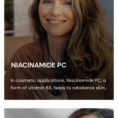
NIACINAMIDE PC
In cosmetic applications, Niacinamide PC, a
form of vitamin B3, helps to rebalance skin
pigmentation, refines pores and improves
skin elasticity. It helps to protect from UV
and blue light damage.