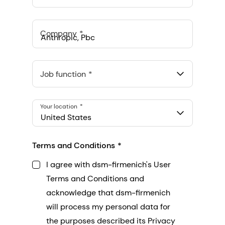
Company
Anthropic, PBC
548 Market St Pmb 90375, San Francisco, California, US
Job function
Your location
United States
Terms and Conditions
I agree with dsm-firmenich's User
Terms and Conditions and
acknowledge that dsm-firmenich
will process my personal data for
the purposes described its Privacy