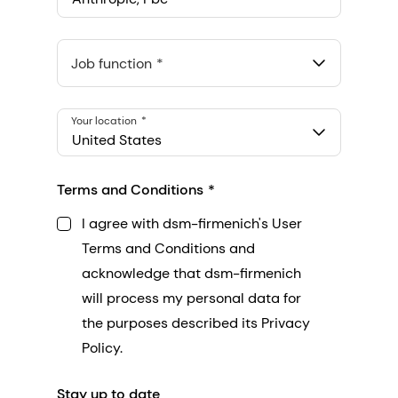
Anthropic, PBC
548 Market St Pmb 90375, San Francisco, California, US
Job function
Your location
United States
Terms and Conditions
I agree with dsm-firmenich's User
Terms and Conditions and
acknowledge that dsm-firmenich
will process my personal data for
the purposes described its Privacy
Policy.
Stay up to date