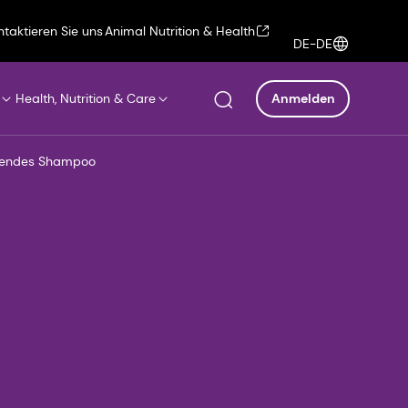
ntaktieren Sie uns
Animal Nutrition & Health
DE-DE
Health, Nutrition & Care
Anmelden
rendes Shampoo