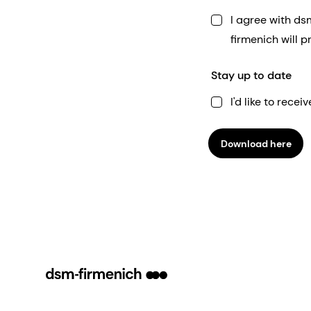
I agree with d
firmenich will 
Stay up to date
I'd like to rec
Download here