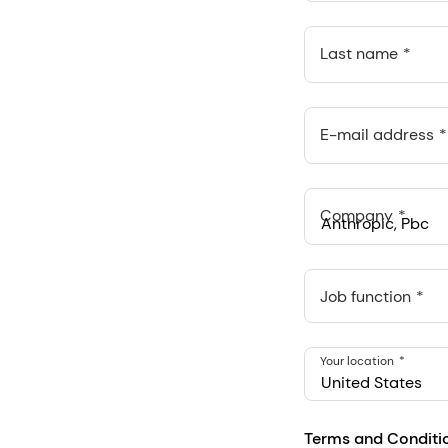
Last name
E-mail address
Company
Anthropic, PBC
548 Market St Pmb 9037
Job function
Your location
United States
Terms and Conditi