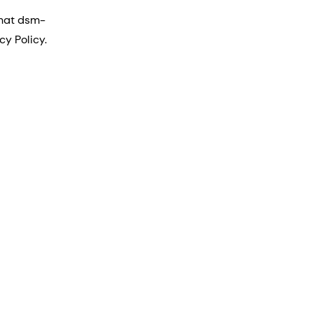
that dsm-
cy Policy.