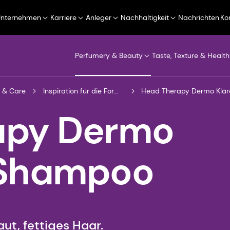
Unternehmen
Karriere
Anleger
Nachhaltigkeit
Nachrichten
Ko
Perfumery & Beauty
Taste, Texture & Health
 & Care
Inspiration für die Formulierung
Head Therapy Dermo Klä
apy Dermo
 Shampoo
ut, fettiges Haar.