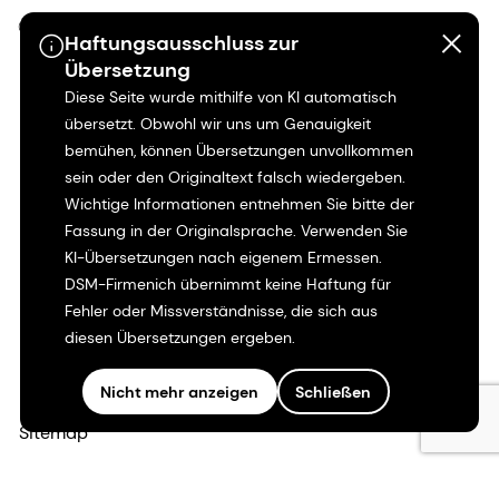
©2026 dsm-firmenich. Alle Rechte vorbehalten.
Haftungsausschluss zur
Übersetzung
Hinweis zum Datenschutz
Diese Seite wurde mithilfe von KI automatisch
übersetzt. Obwohl wir uns um Genauigkeit
Bedingungen für die Nutzung
bemühen, können Übersetzungen unvollkommen
sein oder den Originaltext falsch wiedergeben.
Bedingungen und Konditionen
Wichtige Informationen entnehmen Sie bitte der
Fassung in der Originalsprache. Verwenden Sie
Kalifornien-Transparenz
KI-Übersetzungen nach eigenem Ermessen.
DSM-Firmenich übernimmt keine Haftung für
Fehler oder Missverständnisse, die sich aus
Erklärung zur Zugänglichkeit
diesen Übersetzungen ergeben.
Rechtliche Informationen
Nicht mehr anzeigen
Schließen
Sitemap