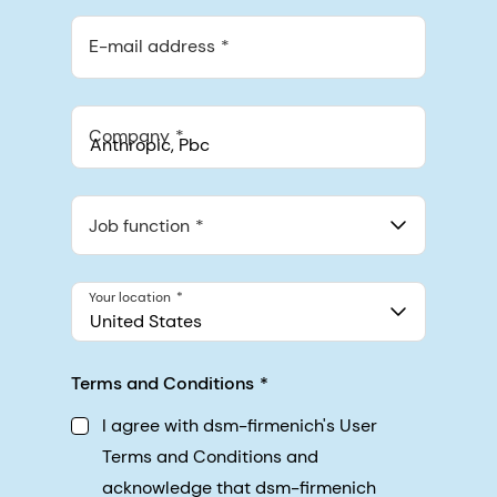
E-mail address
Company
Anthropic, PBC
548 Market St Pmb 90375, San Francisco, California, US
Job function
Your location
United States
Terms and Conditions
I agree with dsm-firmenich's User
Terms and Conditions and
acknowledge that dsm-firmenich