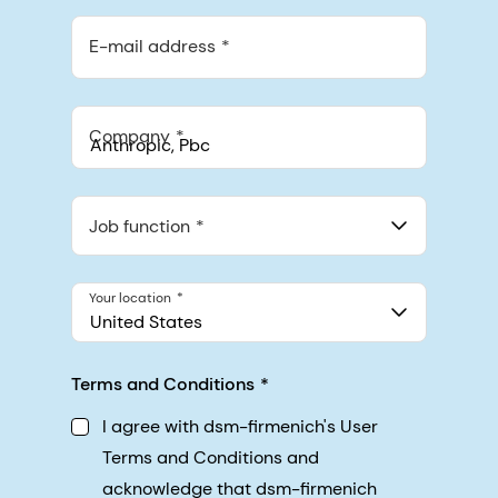
E-mail address
Company
Anthropic, PBC
548 Market St Pmb 90375, San Francisco, California, US
Job function
Your location
United States
Terms and Conditions
I agree with dsm-firmenich's User
Terms and Conditions and
acknowledge that dsm-firmenich