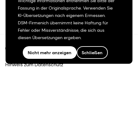
Wichtige Informationen entnehmen Sie bitte der
Fassung in der Originalsprache. Verwenden Sie
KI-Übersetzungen nach eigenem Ermessen.
DSM-Firmenich übernimmt keine Haftung für
Fehler oder Missverständnisse, die sich aus
diesen Übersetzungen ergeben.
©2026 dsm-firmenich. Alle Rechte vorbehalten.
Nicht mehr anzeigen
Schließen
Hinweis zum Datenschutz
Bedingungen für die Nutzung
Bedingungen und Konditionen
Kalifornien-Transparenz
Erklärung zur Zugänglichkeit