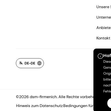
Unsere 
Untern
Anbiete
Kontakt
Haf
Dies
DE-DE
Gena
Orig
bitt
nach
Fehl
©2026 dsm-firmenich. Alle Rechte vorbehalten.
Hinweis zum Datenschutz
Bedingungen für die Nutz