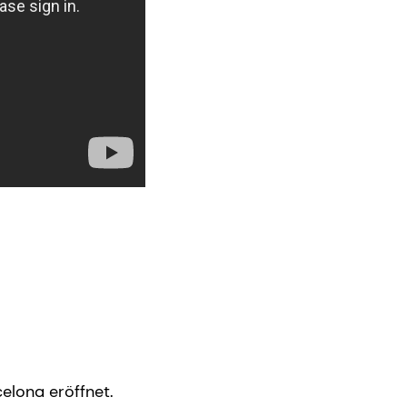
Museum für Nationale Katala
elona eröffnet.
Innen - die beeindruckende Decke