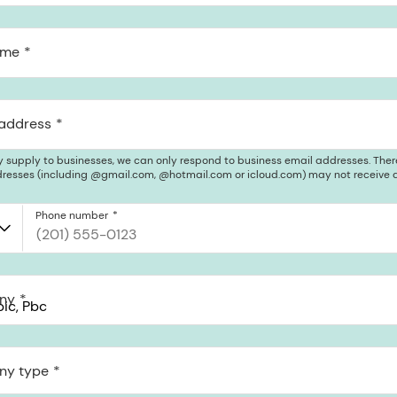
ame
 address
y supply to businesses, we can only respond to business email addresses. Ther
resses (including @gmail.com, @hotmail.com or icloud.com) may not receive a
Phone number
ny
c, PBC
 St Pmb 90375, San Francisco, California, US
y type