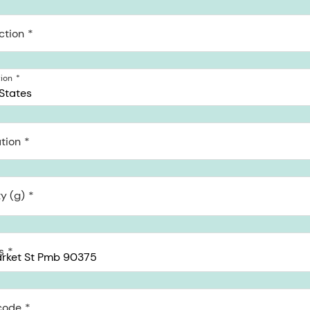
ction
tion
States
tion
y (g)
s
code