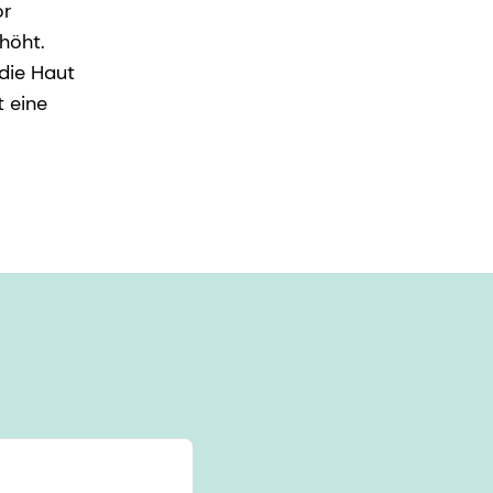
or
höht.
die Haut
t eine