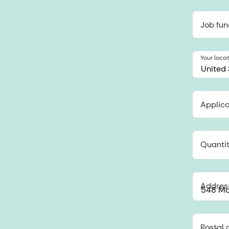
Job fun
Your loca
United 
Applica
Quantit
Addres
Postal 