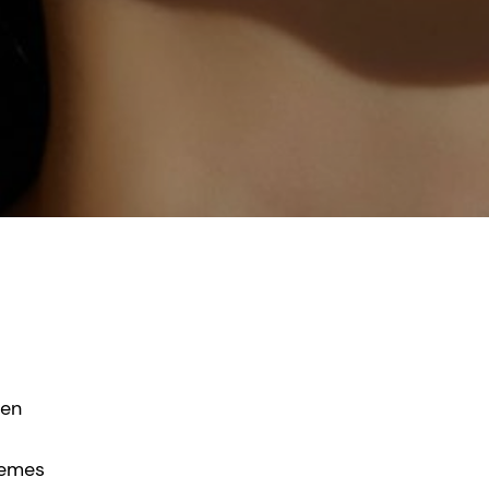
hen
remes