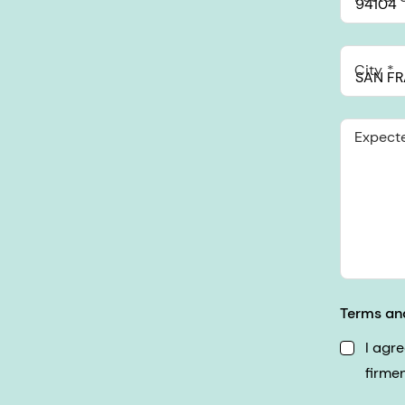
City
Expect
Terms an
I agr
firme