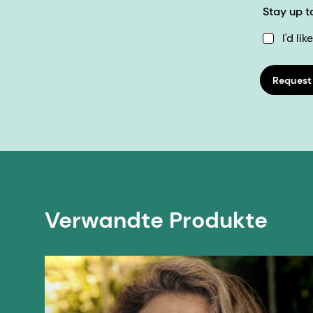
Stay up t
I'd li
Request
Verwandte Produkte