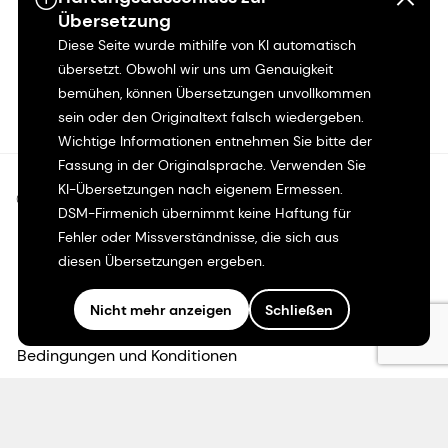
Übersetzung
Diese Seite wurde mithilfe von KI automatisch
übersetzt. Obwohl wir uns um Genauigkeit
bemühen, können Übersetzungen unvollkommen
sein oder den Originaltext falsch wiedergeben.
Wichtige Informationen entnehmen Sie bitte der
Fassung in der Originalsprache. Verwenden Sie
KI-Übersetzungen nach eigenem Ermessen.
©2026 dsm-firmenich. Alle Rechte vorbehalten.
DSM-Firmenich übernimmt keine Haftung für
Fehler oder Missverständnisse, die sich aus
Hinweis zum Datenschutz
diesen Übersetzungen ergeben.
Bedingungen für die Nutzung
Nicht mehr anzeigen
Schließen
Bedingungen und Konditionen
Kalifornien-Transparenz