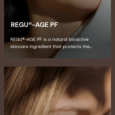
REGU®-AGE PF
REGU®-AGE PF is a natural bioactive
skincare ingredient that protects the
delicate skin around the eyes and visibly
reduces the look of dark circles and eye
puffiness.