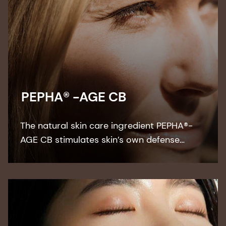
PEPHA® -AGE CB
The natural skin care ingredient PEPHA®-
AGE CB stimulates skin’s own defense
against the negative impact of blue light
protecting the skin barrier and boost the
collagen synthesis.