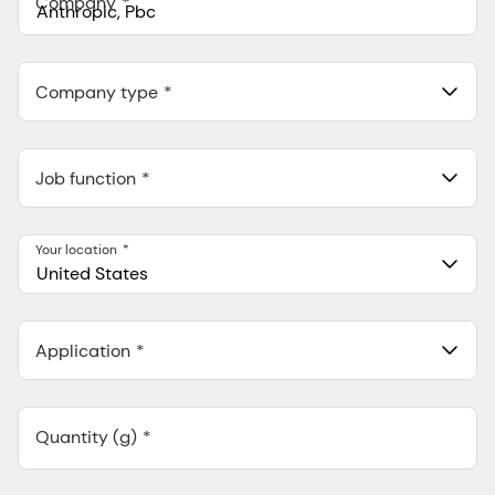
Company
Anthropic, PBC
548 Market St Pmb 90375, San Francisco, California, US
Company type
Job function
Your location
United States
Application
Quantity (g)