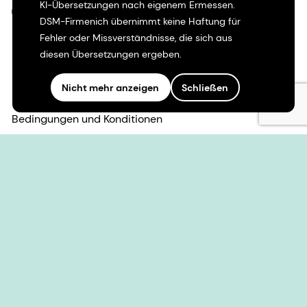
KI-Übersetzungen nach eigenem Ermessen.
©2026 dsm-firmenich. Alle Rechte vorbehalten.
DSM-Firmenich übernimmt keine Haftung für
Fehler oder Missverständnisse, die sich aus
Hinweis zum Datenschutz
diesen Übersetzungen ergeben.
Bedingungen für die Nutzung
Nicht mehr anzeigen
Schließen
Bedingungen und Konditionen
Kalifornien-Transparenz
Erklärung zur Zugänglichkeit
Rechtliche Informationen
Sitemap