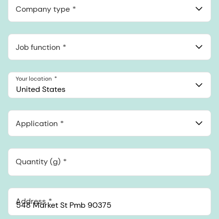
548 Market St Pmb 90375, San Francisco, California, US
Company type
Job function
Your location
United States
Application
Quantity (g)
Address