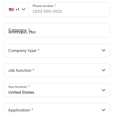
Phone number
+1
United
States
+1
Company
Anthropic, PBC
548 Market St Pmb 90375, San Francisco, California, US
Company type
Job function
Your location
United States
Application