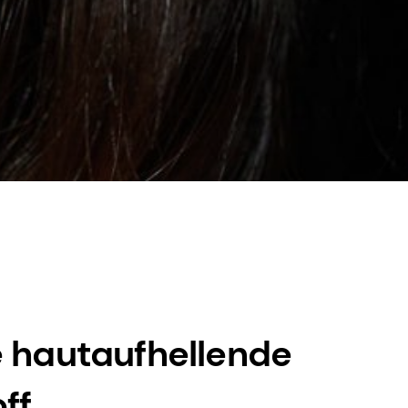
e hautaufhellende
ff