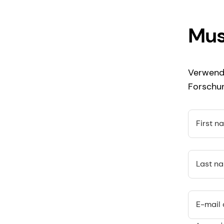
Mus
Verwende
Forschun
First n
Last n
E-mail