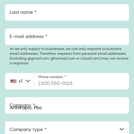
Last name
E-mail address
As we only supply to businesses, we can only respond to business
email addresses. Therefore, requests from personal email addresses
(including @gmail.com, @hotmail.com or icloud.com) may not receive
a response.
Phone number
+1
United
States
+1
Company
Anthropic, PBC
548 Market St Pmb 90375, San Francisco, California, US
Company type