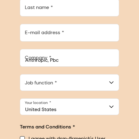
Last name
E-mail address
Company
Anthropic, PBC
548 Market St Pmb 90375, San Francisco, California, US
Job function
Your location
United States
Terms and Conditions
I agree with dsm-firmenich's User