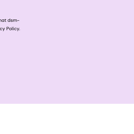
that dsm-
cy Policy.