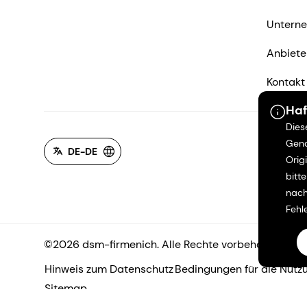
Untern
Anbiete
Kontakt
Haf
Dies
Gena
DE-DE
Orig
bitt
nach
Fehl
©2026 dsm-firmenich. Alle Rechte vorbehalten.
Hinweis zum Datenschutz
Bedingungen für die Nutz
Sitemap