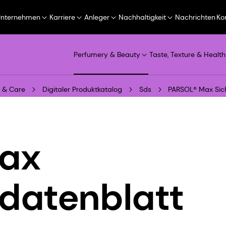
Unternehmen
Karriere
Anleger
Nachhaltigkeit
Nachrichten
Ko
Perfumery & Beauty
Taste, Texture & Health
 & Care
Digitaler Produktkatalog
Sds
PARSOL® Max Sich
ax
sdatenblatt