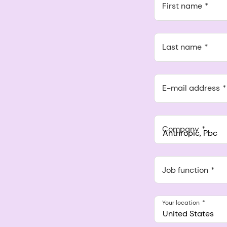
First name
Last name
E-mail address
Company
Anthropic, PBC
548 Market St Pmb 9037
Job function
Your location
United States