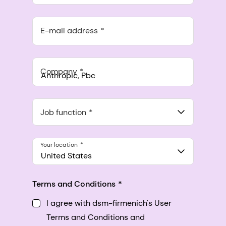
E-mail address
Company
Anthropic, PBC
548 Market St Pmb 90375, San Francisco, California, US
Job function
Your location
United States
Terms and Conditions
I agree with dsm-firmenich's User
Terms and Conditions and