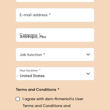
E-mail address
Company
Anthropic, PBC
548 Market St Pmb 90375, San Francisco, California, US
Job function
Your location
United States
Terms and Conditions
I agree with dsm-firmenich's User
Terms and Conditions and