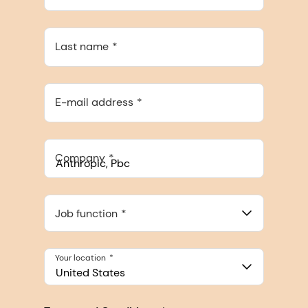
Last name
E-mail address
Company
Anthropic, PBC
548 Market St Pmb 90375, San Francisco, California, US
Job function
Your location
United States