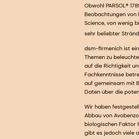
Obwohl PARSOL® 1789 
Beobachtungen von Pr
Science, von wenig b
sehr beliebter Strän
dsm-firmenich ist ein
Themen zu beleuchten
auf die Richtigkeit u
Fachkenntnisse betre
auf gemeinsam mit Br
Daten über die pote
Wir haben festgestell
Abbau von Avobenzon 
biologischen Faktor h
gibt es jedoch viel