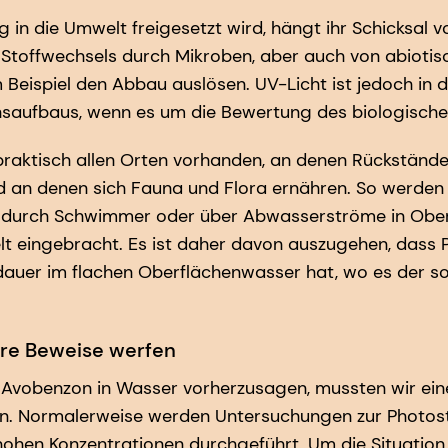
 in die Umwelt freigesetzt wird, hängt ihr Schicksal v
Stoffwechsels durch Mikroben, aber auch von abiotis
Beispiel den Abbau auslösen. UV-Licht ist jedoch in de
saufbaus, wenn es um die Bewertung des biologisch
praktisch allen Orten vorhanden, an denen Rückstände
 an denen sich Fauna und Flora ernähren. So werden 
kt durch Schwimmer oder über Abwasserströme in Ob
t eingebracht. Es ist daher davon auszugehen, dass 
ldauer im flachen Oberflächenwasser hat, wo es der s
ere Beweise werfen
Avobenzon in Wasser vorherzusagen, mussten wir eine
n. Normalerweise werden Untersuchungen zur Photosta
ohen Konzentrationen durchgeführt. Um die Situation 