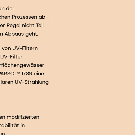
on der
chen Prozessen ab -
r Regel nicht Teil
en Abbaus geht.
 von UV-Filtern
UV-Filter
erflächengewässer
PARSOL® 1789 eine
olaren UV-Strahlung
n modifizierten
bilität in
in