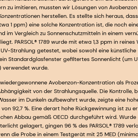
n zu imitieren, mussten wir Lösungen von Avobenzon 
onzentrationen herstellen. Es stellte sich heraus, dass
twa 1 ppm) eine solche Konzentration ist, die noch ein
und im Vergleich zu Sonnenschutzmitteln in einem vern
liegt. PARSOL® 1789 wurde mit etwa 1,3 ppm in reine
r UV-Strahlung getestet, wobei sowohl eine künstliche 
 ein Standardglasfenster gefiltertes Sonnenlicht (um 
 verwendet wurde.
ie wiedergewonnene Avobenzon-Konzentration als Proz
ängigkeit von der Strahlungsquelle. Die Kontrolle, 
Wasser im Dunkeln aufbewahrt wurde, zeigte eine hoh
von 92,7 %. Eine derart hohe Rückgewinnung ist zu e
schen Abbau gemäß OECD durchgeführt wird. Wurde d
terlicht gelagert, gingen 96 % des PARSOL® 1789 verl
enn die Probe in einem Testgerät mit 25 MED (minim