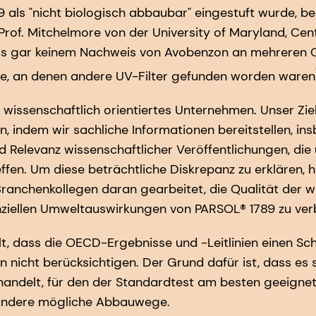
als "nicht biologisch abbaubar" eingestuft wurde, be
of. Mitchelmore von der University of Maryland, Cen
is gar keinem Nachweis von Avobenzon an mehreren Or
de, an denen andere UV-Filter gefunden worden waren
 wissenschaftlich orientiertes Unternehmen. Unser Ziel
, indem wir sachliche Informationen bereitstellen, in
nd Relevanz wissenschaftlicher Veröffentlichungen, di
ffen. Um diese beträchtliche Diskrepanz zu erklären, 
anchenkollegen daran gearbeitet, die Qualität der w
nziellen Umweltauswirkungen von PARSOL® 1789 zu ver
t, dass die OECD-Ergebnisse und -Leitlinien einen Sch
nicht berücksichtigen. Der Grund dafür ist, dass es s
andelt, für den der Standardtest am besten geeignet is
e andere mögliche Abbauwege.