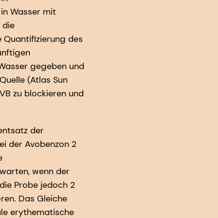
in Wasser mit
 die
e Quantifizierung des
ünftigen
s Wasser gegeben und
Quelle (Atlas Sun
UVB zu blockieren und
entsatz der
bei der Avobenzon 2
e
rwarten, wenn der
ie Probe jedoch 2
oren. Das Gleiche
ale erythematische