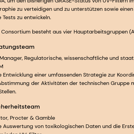
DA, um den bisherigen GRASE-Status von UV-Filtern 
phie zu verteidigen und zu unterstützen sowie eine
e Tests zu entwickeln.
Consortium besteht aus vier Hauptarbeitsgruppen (A
ratungsteam
or Manager, Regulatorische, wissenschaftliche und staat
SM
ie Entwicklung einer umfassenden Strategie zur Koordi
bstimmung der Aktivitäten der technischen Gruppe m
tellen.
icherheitsteam
ektor, Procter & Gamble
ie Auswertung von toxikologischen Daten und die Erst