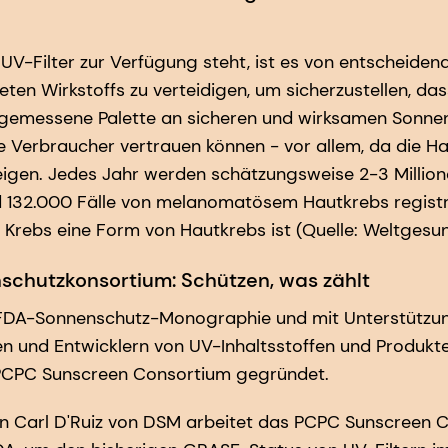
 UV-Filter zur Verfügung steht, ist es von entscheide
ten Wirkstoffs zu verteidigen, um sicherzustellen, dass
ngemessene Palette an sicheren und wirksamen Sonnen
die Verbraucher vertrauen können - vor allem, da die H
eigen. Jedes Jahr werden schätzungsweise 2-3 Millione
32.000 Fälle von melanomatösem Hautkrebs registri
e Krebs eine Form von Hautkrebs ist (Quelle: Weltgesu
chutzkonsortium: Schützen, was zählt
e FDA-Sonnenschutz-Monographie und mit Unterstützun
n und Entwicklern von UV-Inhaltsstoffen und Produk
PCPC Sunscreen Consortium gegründet.
on Carl D'Ruiz von DSM arbeitet das PCPC Sunscreen 