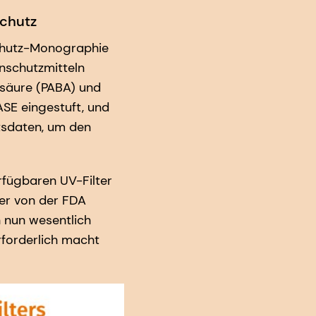
chutz
chutz-Monographie
enschutzmitteln
esäure (PABA) und
SE eingestuft, und
itsdaten, um den
rfügbaren UV-Filter
der von der FDA
 nun wesentlich
rforderlich macht