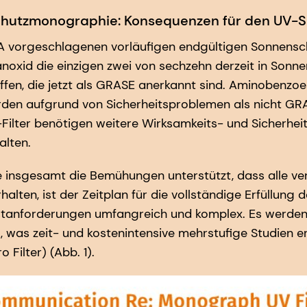
hutzmonographie: Konsequenzen für den UV-S
A vorgeschlagenen vorläufigen endgültigen Sonnens
anoxid die einzigen zwei von sechzehn derzeit in Sonn
fen, die jetzt als GRASE anerkannt sind. Aminobenzo
rden aufgrund von Sicherheitsproblemen als nicht GRA
-Filter benötigen weitere Wirksamkeits- und Sicherhe
alten.
insgesamt die Bemühungen unterstützt, dass alle ve
lten, ist der Zeitplan für die vollständige Erfüllung 
tanforderungen umfangreich und komplex. Es werden
 was zeit- und kostenintensive mehrstufige Studien e
o Filter) (Abb. 1).