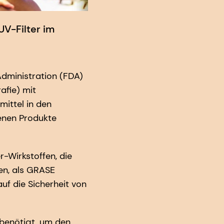
V-Filter im
Administration (FDA)
afie) mit
mittel in den
enen Produkte
-Wirkstoffen, die
en, als GRASE
uf die Sicherheit von
 benötigt, um den