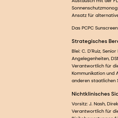
Austausch mit der F
Sonnenschutzmonogra
Ansatz für alternativ
Das PCPC Sunscreen 
Strategisches Be
Blei: C. D'Ruiz, Seni
Angelegenheiten, D
Verantwortlich für d
Kommunikation und A
anderen staatlichen S
Nichtklinisches S
Vorsitz: J. Nash, Dir
Verantwortlich für d