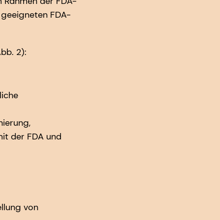
im Rahmen der FDA-
n geeigneten FDA-
bb. 2):
liche
nierung,
it der FDA und
ellung von