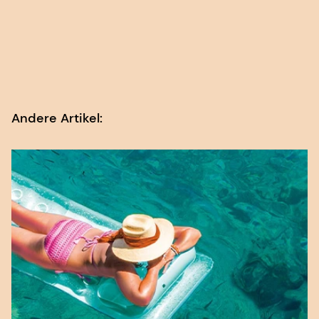
1. Duis, K. et al. Überprüfung des Verbleibs
und der Auswirkungen von zwei UV-
Filtersubstanzen, die in kosmetischen
Produkten verwendet werden, auf die Umwelt.
Sci. Total Environ.
808, 151931 (2022);
https://doi.org/10.1016/j.scitotenv.2021.151931
Andere Artikel: