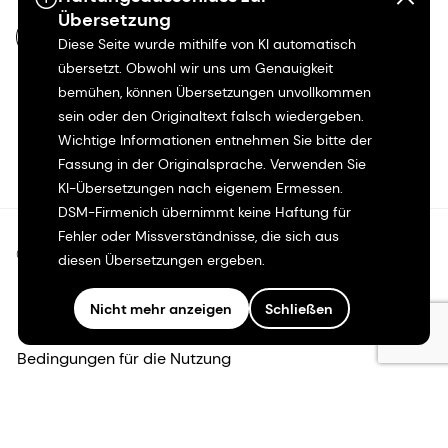
Übersetzung
DE-DE
Diese Seite wurde mithilfe von KI automatisch
übersetzt. Obwohl wir uns um Genauigkeit
bemühen, können Übersetzungen unvollkommen
sein oder den Originaltext falsch wiedergeben.
Wichtige Informationen entnehmen Sie bitte der
Fassung in der Originalsprache. Verwenden Sie
KI-Übersetzungen nach eigenem Ermessen.
DSM-Firmenich übernimmt keine Haftung für
Fehler oder Missverständnisse, die sich aus
©2026 dsm-firmenich. Alle Rechte vorbehalten.
diesen Übersetzungen ergeben.
Hinweis zum Datenschutz
Nicht mehr anzeigen
Schließen
Bedingungen für die Nutzung
Bedingungen und Konditionen