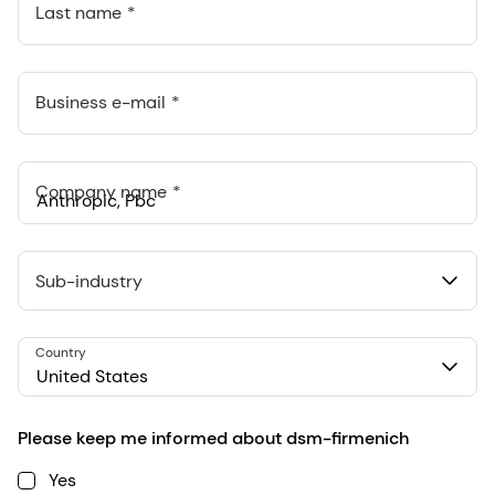
Last name
Business e-mail
Company name
Anthropic, PBC
548 Market St Pmb 90375, San Francisco, California, US
Sub-industry
Country
United States
Please keep me informed about dsm-firmenich
Yes