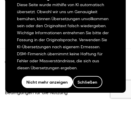
Diese Seite wurde mithilfe von KI automatisch
übersetzt. Obwohl wir uns um Genauigkeit
bemühen, können Übersetzungen unvollkommen
sein oder den Originaltext falsch wiedergeben.
Wichtige Informationen entnehmen Sie bitte der
Fassung in der Originalsprache. Verwenden Sie
KI-Übersetzungen nach eigenem Ermessen.
DSM-Firmenich übernimmt keine Haftung für
Fehler oder Missverständnisse, die sich aus
©2026 dsm-firmenich. Alle Rechte vorbehalten.
diesen Übersetzungen ergeben.
Hinweis zum Datenschutz
Nicht mehr anzeigen
Schließen
Bedingungen für die Nutzung
Bedingungen und Konditionen
Kalifornien-Transparenz