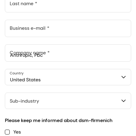
Last name
Business e-mail
Company name
Anthropic, PBC
Country
548 Market St Pmb 90375, San Francisco, California, US
United States
Sub-industry
Please keep me informed about dsm-firmenich
Yes