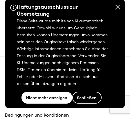
Haftungsausschluss zur
DE-DE
Übersetzung
Diese Seite wurde mithilfe von KI automatisch
übersetzt. Obwohl wir uns um Genauigkeit
bemühen, können Übersetzungen unvollkommen
sein oder den Originaltext falsch wiedergeben.
Wichtige Informationen entnehmen Sie bitte der
Fassung in der Originalsprache. Verwenden Sie
KI-Übersetzungen nach eigenem Ermessen.
©2026 dsm-firmenich. Alle Rechte vorbehalten.
DSM-Firmenich übernimmt keine Haftung für
Fehler oder Missverständnisse, die sich aus
diesen Übersetzungen ergeben.
Hinweis zum Datenschutz
Nicht mehr anzeigen
Schließen
Bedingungen für die Nutzung
Bedingungen und Konditionen