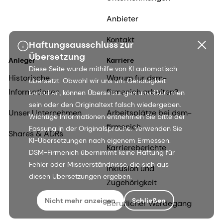
Anbieter
Kontakt
Haftungsausschluss zur
Übersetzung
Anleger
Karriere
Diese Seite wurde mithilfe von KI automatisch
Historische
Warum für dsm-
übersetzt. Obwohl wir uns um Genauigkeit
Informationen
firmenich arbeiten?
bemühen, können Übersetzungen unvollkommen
sein oder den Originaltext falsch wiedergeben.
Unser Unternehmen
Arbeitsplätze bei dsm-
Wichtige Informationen entnehmen Sie bitte der
firmenich
Fassung in der Originalsprache. Verwenden Sie
Shares & ADRs
KI-Übersetzungen nach eigenem Ermessen.
Karriereberichte
DSM-Firmenich übernimmt keine Haftung für
Fehler oder Missverständnisse, die sich aus
Inklusion und
diesen Übersetzungen ergeben.
Zugehörigkeit
Nicht mehr anzeigen
Schließen
Beruflicher Werdegang