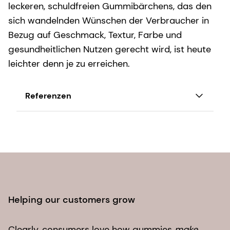
leckeren, schuldfreien Gummibärchens, das den
sich wandelnden Wünschen der Verbraucher in
Bezug auf Geschmack, Textur, Farbe und
gesundheitlichen Nutzen gerecht wird, ist heute
leichter denn je zu erreichen.
Referenzen
Euromonitor, Treibende Kräfte hinter pflanzlichen
Diäten, Juni 2019
Entschleierung der Zahlen: Wie viele Veganer
gibt es auf der Welt?
(worldanimalfoundation.org)
Internationaler Lebensmittel-Informationsrat
Helping our customers grow
(IFIC) 2021
https://www.grandviewresearch.com/industry-
Clearly, consumers love how gummies
make