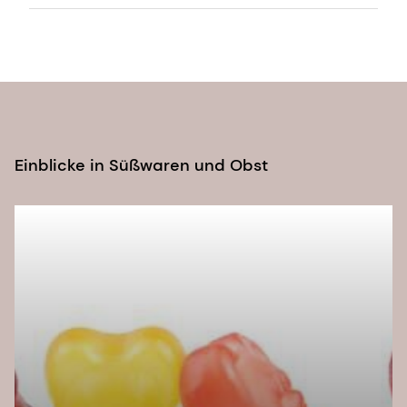
Euromonitor, Driving Forces Behind Plant-based
Diets, June 2019
Unveiling the Numbers: How Many Vegans Are In
The World? (worldanimalfoundation.org)
International Food Information Council (IFIC)
2021
Einblicke in Süßwaren und Obst
https://www.grandviewresearch.com/industry-
analysis/gummy-market-report
https://www.tastingpanelmag.com/the-most-
popular-colors-used-to-sell-food-and-drink/